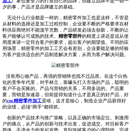
加工
厂家也要全力的打造自己的品牌，但建立品牌不是一朝一
夕的事，产品才是品牌建立的基础。
无论什么行业都是一样的，精密零件加工也是这样，不管是
从材料的选择还是加工过程控制，企业要不断的严格要求在材
料供应商绝对不能滥竽充数，产品研发必须去创新，不断的让
客户能够认可成熟的技术。
精密零部件
的精度上讲还是说从使
用度来讲一定符合客户的要求，超出客户的期望值。不同的应
用场景，精密零件的加工工艺会有差别，企业要能足够的经验
为客户提供适合的产品制造解决方案，从而为客户解决问题。
没有用心做产品，再强的营销终也抵不过品质。在这个白热
化的竟争年代里，对手林立，靠噱头打入市场的产品，聪明的
客户不会买账的。产品与营销的关系，不用多说的。产品重
要，营销是加速器，但前提得知道什么才是真正的好产品，好
的
cnc精密零件加工
是啥，这才是核心，制造企业产品获得好
的业绩，必须“两手”都得抓。
创新的产品技术与推广策略，以及正确的市场定位。刺激用
户的痛点，从产品的创新与技术出发，促进成交。对目标客户
群体，不遗余力的发起攻势，直到攻破客户的心理防线，完成